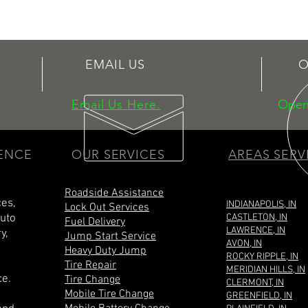
EMAIL US
O
Email Us Here.
Open
IENCE
OUR SERVICES
AREAS SERV
Roadside Assistance
ces,
INDIANAPOLIS, IN
Lock Out Services
Auto
CASTLETON, IN
Fuel Delivery
LAWRENCE, IN
y,
Jump Start Service
AVON, IN
Heavy Duty Jump
ROCKY RIPPLE, IN
Tire Repair
MERIDIAN HILLS, IN
ce.
Tire Change
CLERMONT, IN
Mobile Tire Change
GREENFIELD, IN