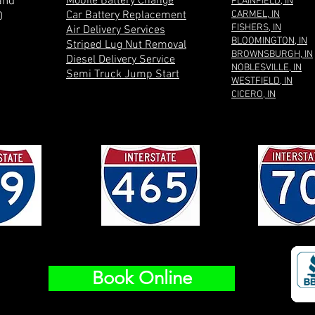
Mobile Battery Change
and
PLAINFIELD, IN
Car Battery Replacement
CARMEL, IN
0
FISHERS, IN
Air Delivery Services
BLOOMINGTON, IN
Striped Lug Nut Removal
BROWNSBURGH, IN
Diesel Delivery Service
NOBLESVILLE, IN
Semi Truck Jump Start
WESTFIELD, IN
CICERO, IN
Book Online