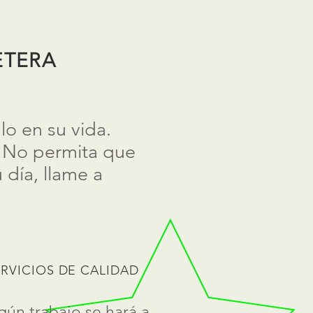
ETERA
o en su vida.
. No permita que
día, llame a
ERVICIOS DE CALIDAD
gún trabajo se hará a