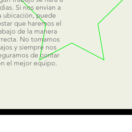
ias. Si nos envían a
u ubicación, puede
star que haremos el
abajo de la manera
rrecta. No tomamos
tajos y siempre nos
eguramos de contar
n el mejor equipo.