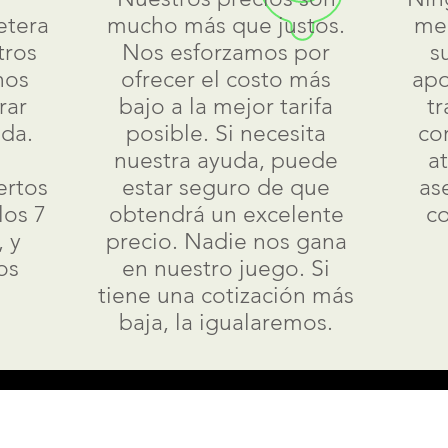
etera
mucho más que justos.
med
tros
Nos esforzamos por
s
nos
ofrecer el costo más
apo
rar
bajo a la mejor tarifa
tr
da.
posible. Si necesita
co
nuestra ayuda, puede
a
ertos
estar seguro de que
as
los 7
obtendrá un excelente
co
 y
precio. Nadie nos gana
os
en nuestro juego. Si
tiene una cotización más
baja, la igualaremos.