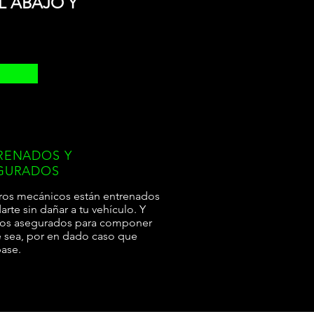
 ABAJO Y
RENADOS Y
GURADOS
ros mecánicos están entrenados
arte sin dañar a tu vehículo. Y
os asegurados para componer
e sea, por en dado caso que
pase.