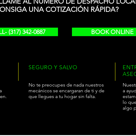
LLAME AL NÚMERO DE DESPACHO LOCAL
ONSIGA UNA COTIZACIÓN RÁPIDA?
L- (317) 342-0887
BOOK ONLINE
SEGURO Y SALVO
ENT
ASE
No te preocupes de nada nuestros
Nuest
a
mecánicos se encargaran de ti y de
a ayud
ten.
que llegues a tu hogar sin falta.
estam
lo qu
algo 