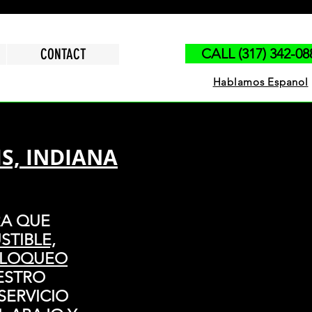
CONTACT
CALL (317) 342-08
Hablamos Espanol
S, INDIANA
RA QUE
TIBLE,
BLOQUEO
ESTRO
 SERVICIO